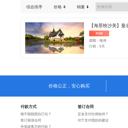
综合排序
价格
销量
【海景映沙美】曼
团期：电询
行程：6天
价格公正，安心购买
付款方式
签订合同
能不能脱团自己玩？
定金支付比例如何？
签订旅游合同
对于支付团款的建议
外地游客怎样付款？