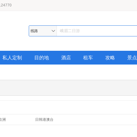
24770
线路
私人定制
目的地
酒店
租车
攻略
景点
欧洲
日韩港澳台