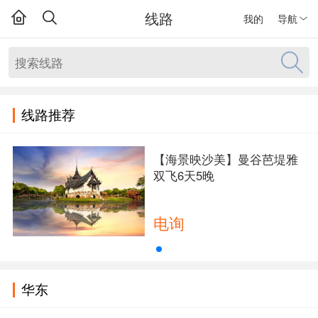
线路
我的
导航
线路推荐
【海景映沙美】曼谷芭堤雅
双飞6天5晚
电询
华东